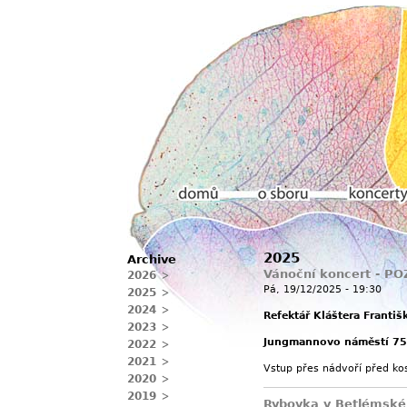
Hlavní menu
2025
Archive
Domů
O sboru
Koncerty
Vánoční koncert - P
2026
Pá, 19/12/2025 - 19:30
2025
2024
Refektář Kláštera Františ
2023
Jungmannovo náměstí 75
2022
2021
Vstup přes nádvoří před ko
2020
2019
Rybovka v Betlémské 