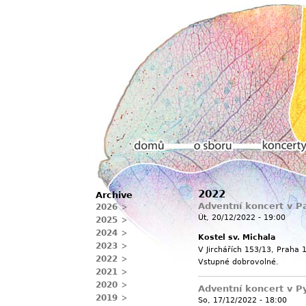
Hlavní menu
2022
Archive
Domů
O sboru
Koncerty
Adventní koncert v P
2026
Út, 20/12/2022 - 19:00
2025
2024
Kostel sv. Michala
2023
V Jirchářích 153/13, Praha 
2022
Vstupné dobrovolné.
2021
2020
Adventní koncert v Py
2019
So, 17/12/2022 - 18:00