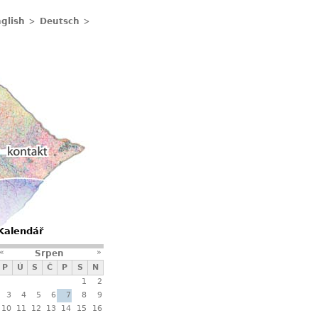
glish
Deutsch
Kontakty
Kalendář
«
»
Srpen
P
Ú
S
Č
P
S
N
1
2
3
4
5
6
7
8
9
10
11
12
13
14
15
16