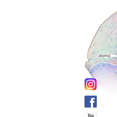
Hlavní men
Domů