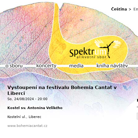
Čeština
En
u
Vystoupení na festivalu Bohemia Cantat v
O sboru
Koncerty
Media
Kniha návštěv
Liberci
So, 24/08/2024 - 20:00
Kostel sv. Antonína Velikého
Kostelní ul., Liberec
www.bohemiacantat.cz